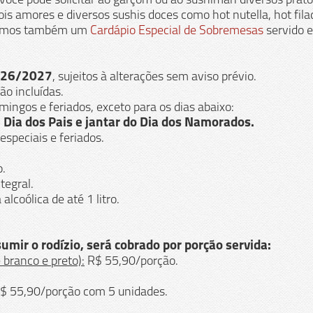
, você pode solicitar ao garçom ou ao sushiman diversos pra
ois amores e diversos sushis doces como hot nutella, hot fila
 temos também um
Cardápio Especial de Sobremesas
servido 
2026/2027
, sujeitos à alterações sem aviso prévio.
ão incluídas.
mingos e feriados, exceto para os dias abaixo:
 Dia dos Pais e jantar do Dia dos Namorados.
speciais e feriados.
o.
tegral.
alcoólica de até 1 litro.
ir o rodízio, será cobrado por porção servida:
 branco e preto):
R$ 55,90/porção.
$ 55,90/porção com 5 unidades.