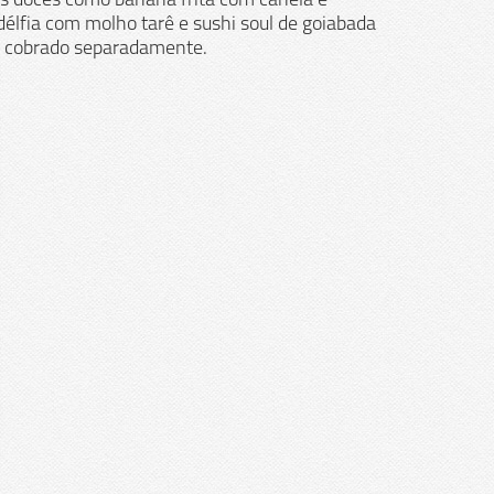
tos doces como banana frita com canela e
délfia com molho tarê e sushi soul de goiabada
e cobrado separadamente.