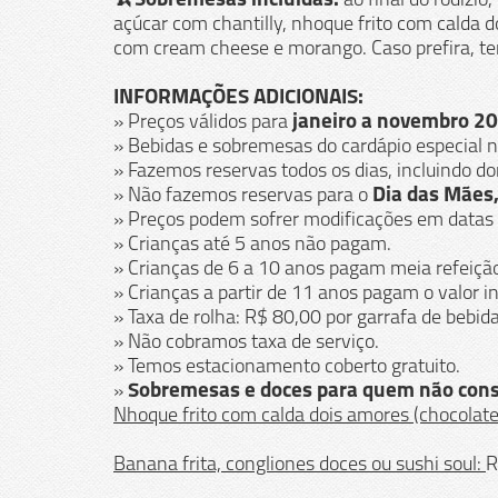
🍌Sobremesas incluídas:
ao final do rodízio
açúcar com chantilly, nhoque frito com calda d
com cream cheese e morango. Caso prefira,
INFORMAÇÕES ADICIONAIS:
» Preços válidos para
janeiro a novembro 
» Bebidas e sobremesas do cardápio especial n
» Fazemos reservas todos os dias, incluindo do
» Não fazemos reservas para o
Dia das Mães,
» Preços podem sofrer modificações em datas e
» Crianças até 5 anos não pagam.
» Crianças de 6 a 10 anos pagam meia refeiçã
» Crianças a partir de 11 anos pagam o valor in
» Taxa de rolha: R$ 80,00 por garrafa de bebida 
» Não cobramos taxa de serviço.
» Temos estacionamento coberto gratuito.
»
Sobremesas e doces para quem não consum
Nhoque frito com calda dois amores (chocolate
Banana frita, congliones doces ou sushi soul:
R