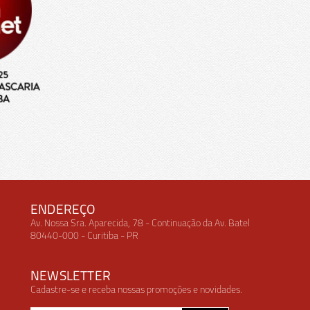
ENDEREÇO
Av. Nossa Sra. Aparecida, 78 - Continuação da Av. Batel
80440-000 - Curitiba - PR
NEWSLETTER
Cadastre-se e receba nossas promoções e novidades.