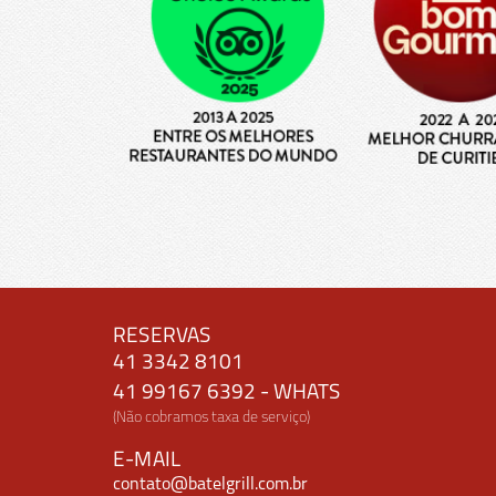
RESERVAS
41 3342 8101
41 99167 6392 - WHATS
(Não cobramos taxa de serviço)
E-MAIL
contato@batelgrill.com.br