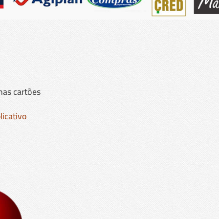
nas cartões
icativo