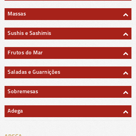
Massas
Sushis e Sashimis
Frutos do Mar
Saladas e Guarnições
Sobremesas
Adega