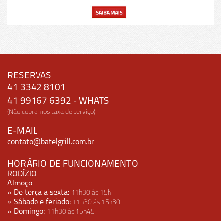
RESERVAS
41 3342 8101
41 99167 6392 - WHATS
(Não cobramos taxa de serviço)
E-MAIL
contato@batelgrill.com.br
HORÁRIO DE FUNCIONAMENTO
RODÍZIO
Almoço
» De terça
a sexta:
11h30 às 15h
» Sábado e feriado:
11h30 às 15h30
» Domingo:
11h30 às 15h45