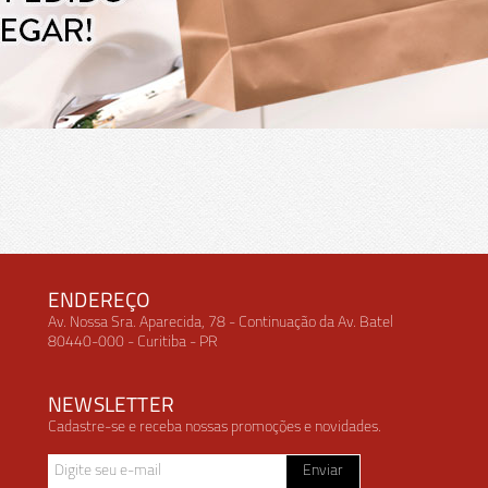
ENDEREÇO
Av. Nossa Sra. Aparecida, 78 - Continuação da Av. Batel
80440-000 - Curitiba - PR
NEWSLETTER
Cadastre-se e receba nossas promoções e novidades.